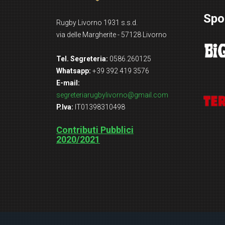
Spo
Rugby Livorno 1931 s.s.d.
via delle Margherite - 57128 Livorno
Tel. Segreteria:
0586.260125
Whatsapp:
+39 392 419 3576
E-mail:
segreteriarugbylivorno@gmail.com
P.Iva:
IT01398310498
Contributi Pubblici
2020/2021