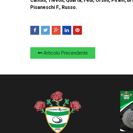
Cantini, Tievoli, Quarta, Fedi, Orsini, Piram, Br
Pisaneschi F., Russo.
Articolo Precendente