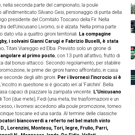
re, nella seconda parte del campionato, la poule
o all’indimenticato Silvano Gesi, personaggio di punta della
ungo presidente del Comitato Toscano della Fir. Nella
dra dell’Unicusano Livorno, si è alzata. Nella prima parte
dato vita a quattro gironi territoriali.
La compagine
by, i solvaini Gianni Carugi e Fabrizio Buselli, è stata
o, Titani Viareggio ed Elba. Previsto solo un girone di
rangolare al primo posto
, con 13 punti all’attivo, frutto di
zzata dal bonus-attacco. Secondo regolamento, per stabilire
promozione, le prime dei gironi hanno affrontato, in casa
e seconde degli altri gironi.
Per i livornesi l’incrocio si è
incotro in questione si è giocato ieri al ‘Falchini’. Bella
di casa capaci di piazzare la zampata vincente.
L’Unicusano
C
i Tori (due mete), Fedi (una meta, tre trasformazioni e un
a
ccesso, i livornesi accedono alla poule promozione, torneo
t
 cinque toscane ed una sarda. Al termine delle classiche
e
iocatori biancoverdi a referto nel bel match vinto
g
 D., Lorenzini, Montesu, Tori, Iegre, Frulio, Parri,
o