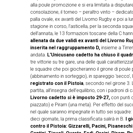
alla poule promozione e si era limitata a disputa
consolazione, il torneo – peraltro vinto – dedicat
palla ovale, ex avanti del Livorno Rugby e poi a l
stagione in corso, l’asticella, per la seconda squa
dell’annata, le 13 formazioni toscane della C hanno 
allenata da due validi ex avanti del Livorno Rug
inserita nel raggruppamento D,
insieme a Tirren
andata.
L’Unicusano cadetto ha chiuso il quad
tre vittorie su tre gare, una delle quali caratteri
le squadre che poi giocheranno il girone di poule 
(abbinamento in sorteggio), in spareggio ‘secco’, l
registrato con il Pistoia
, secondo nel girone 3. L’
partita, all’insegna dell’equilibrio, con i padroni 
Livorno cadetto si è imposto 29-27,
con punti d
piazzato) e Piram (una meta). Per effetto del su
nel quale saranno impegnate in tutto sei squadre:
dieci giornate, la prima classificata salirà in B.
I g
contro il Pistoia: Gizzarelli, Pacini, Pisaneschi