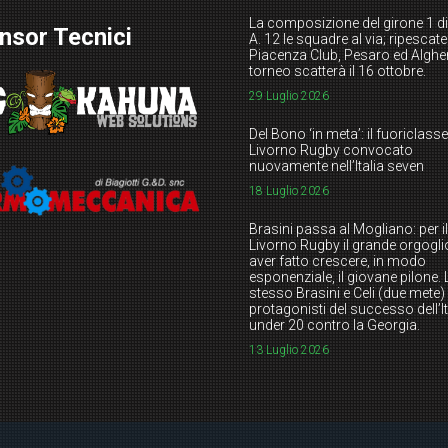
La composizione del girone 1 di
nsor Tecnici
A. 12 le squadre al via; ripescate
Piacenza Club, Pesaro ed Alghero
torneo scatterà il 16 ottobre.
29 Luglio 2026
Del Bono ‘in meta’: il fuoriclasse
Livorno Rugby convocato
nuovamente nell’Italia seven
18 Luglio 2026
Brasini passa al Mogliano: per il
Livorno Rugby il grande orgogli
aver fatto crescere, in modo
esponenziale, il giovane pilone. 
stesso Brasini e Celi (due mete)
protagonisti del successo dell’It
under 20 contro la Georgia.
13 Luglio 2026