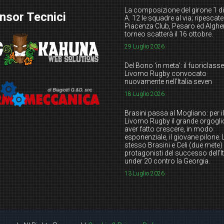
La composizione del girone 1 di
nsor Tecnici
A. 12 le squadre al via; ripescate
Piacenza Club, Pesaro ed Alghero
torneo scatterà il 16 ottobre.
29 Luglio 2026
Del Bono ‘in meta’: il fuoriclasse
Livorno Rugby convocato
nuovamente nell’Italia seven
18 Luglio 2026
Brasini passa al Mogliano: per il
Livorno Rugby il grande orgogli
aver fatto crescere, in modo
esponenziale, il giovane pilone. 
stesso Brasini e Celi (due mete)
protagonisti del successo dell’It
under 20 contro la Georgia.
13 Luglio 2026