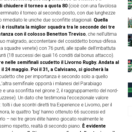
di chiudere il torneo a quota 80
(cioè con una favolosa
o terminato il torneo al secondo posto, con due lunghezze
no rimediato le uniche due sconfitte stagionali.
Quella
è risultata la miglior squadra tra le seconde dei tre
distanza con il colosso Benetton Treviso
, che nell’ultima
 suo malgrado, accontentare del cosiddetto bonus-difesa.
squadre venete) con 76 punti, alle spalle dell’imbattuta
nti (18 successi dei quali 16 conditi dal bonus attacco).
 nelle semifinali scudetto il Livorno Rugby. Andata al
 24 maggio. Poi il 31, a Calvisano, si giocherà la
scudetto che per importanza è secondo solo a quello
L’altra semifinale opporrà i milanesi del Parabiago
rie e una sconfitta nel girone 2, il raggruppamento del nord-
abruzzese). Un dato che testimonia l’eccezionale valore
: tolti i due scontri diretti tra Experience e Livorno, per il
C
inora, le quattro ‘big’ hanno ottenuto 66 successi ed
a
o – nei tre gironi élite hanno giocato realmente le
t
massimo rispetto, realtà di secondo piano.
È evidente
e