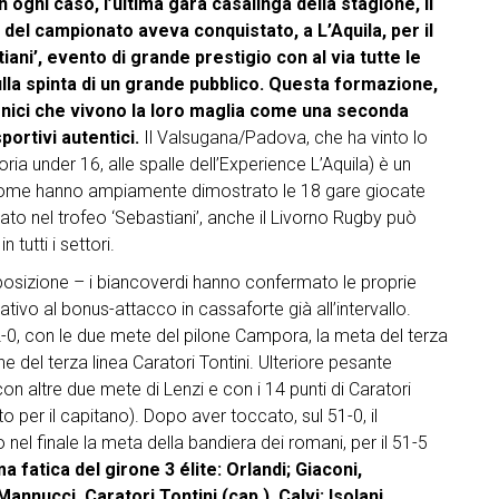
ogni caso, l’ultima gara casalinga della stagione, il
g
 del campionato aveva conquistato, a L’Aquila, per il
o
iani’, evento di grande prestigio con al via tutte le
r
ulla spinta di un grande pubblico. Questa formazione,
i
ronici che vivono la loro maglia come una seconda
e
portivi autentici.
Il Valsugana/Padova, che ha vinto lo
a under 16, alle spalle dell’Experience L’Aquila) è un
 come hanno ampiamente dimostrato le 18 gare giocate
to nel trofeo ‘Sebastiani’, anche il Livorno Rugby può
 tutti i settori.
 posizione – i biancoverdi hanno confermato le proprie
ativo al bonus-attacco in cassaforte già all’intervallo.
-0, con le due mete del pilone Campora, la meta del terza
e del terza linea Caratori Tontini. Ulteriore pesante
con altre due mete di Lenzi e con i 14 punti di Caratori
o per il capitano). Dopo aver toccato, sul 51-0, il
el finale la meta della bandiera dei romani, per il 51-5
 fatica del girone 3 élite: Orlandi; Giaconi,
annucci, Caratori Tontini (cap.), Calvi; Isolani,