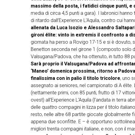
massimo della posta, i fatidici cinque punti, e 
media di circa 4,5 punti a gara). I labronici hann
di ritardo dall’Experience L’Aquila, contro cui han
allenata da Luca Isozio e Alessandro Saltapari 
gironi élite: vinto in extremis il confronto a 
giornata ha perso a Rovigo 17-15 e si è dovuto,
Benetton seconda nel girone 1 (composto solo da 
Valsugana/Padova, che ha ottenuto, in tutto 88 pu
Sarà proprio il Valsugana/Padova ad affrontare
‘Maneo’ domenica prossima, ritorno a Padova il
finalissima con in palio il titolo tricolore
, uno 
assegnato ai seniores, nel campionato di A élite. 
(nettamente primi, con 85 punti, frutto di 17 vitto
ovest) all’Experience L’Aquila (l’andata in terra 
delle quattro compagini in lizza per il titolo italiano
resto, nelle altre 68 partite giocate globalmente f
appena due sconfitte. E – è opportuno sottolinearl
migliori trenta compagini italiane, e non, con il 