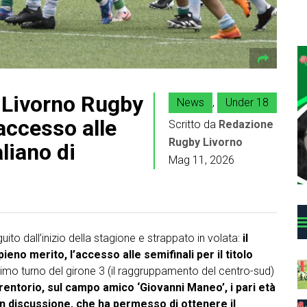
l Livorno Rugby
News
,
Under 18
accesso alle
Scritto da
Redazione
Rugby Livorno
aliano di
Mag 11, 2026
uito dall’inizio della stagione e strappato in volata:
il
eno merito, l’accesso alle semifinali per il titolo
ultimo turno del girone 3 (il raggruppamento del centro-sud)
rentorio, sul campo amico ‘Giovanni Maneo’, i pari età
n discussione, che ha permesso di ottenere il