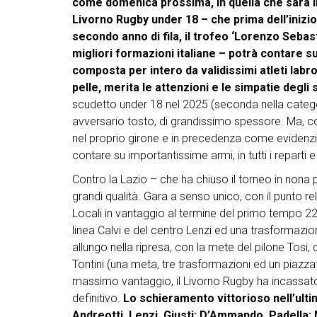
come domenica prossima, in quella che sarà in 
Livorno Rugby under 18 – che prima dell’inizio
secondo anno di fila, il trofeo ‘Lorenzo Sebast
migliori formazioni italiane – potrà contare s
composta per intero da validissimi atleti lab
pelle, merita le attenzioni e le simpatie degli s
scudetto under 18 nel 2025 (seconda nella categori
avversario tosto, di grandissimo spessore. Ma,
nel proprio girone e in precedenza come evidenzia
contare su importantissime armi, in tutti i reparti e in
Contro la Lazio – che ha chiuso il torneo in nona
grandi qualità. Gara a senso unico, con il punto rel
Locali in vantaggio al termine del primo tempo 22
linea Calvi e del centro Lenzi ed una trasformazion
allungo nella ripresa, con la mete del pilone Tosi, 
Tontini (una meta, tre trasformazioni ed un piazzat
massimo vantaggio, il Livorno Rugby ha incassato n
definitivo.
Lo schieramento vittorioso nell’ultima
Andreotti, Lenzi, Giusti; D’Ammando, Padella; M