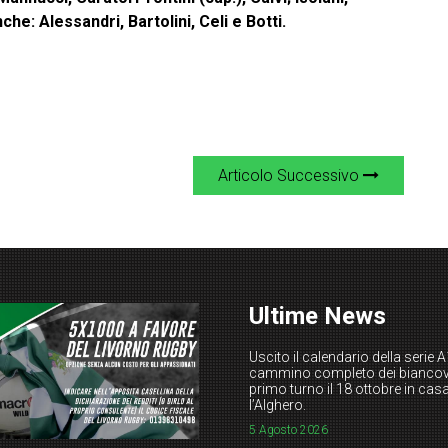
he: Alessandri, Bartolini, Celi e Botti.
Articolo Successivo
Ultime News
Uscito il calendario della serie A1
cammino completo dei biancov
primo turno il 18 ottobre in cas
l’Alghero.
5 Agosto 2026