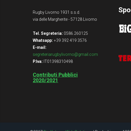
Spo
Rugby Livorno 1931 s.s.d.
via delle Margherite - 57128 Livorno
Tel. Segreteria:
0586.260125
Whatsapp:
+39 392 419 3576
E-mail:
segreteriarugbylivorno@gmail.com
P.Iva:
IT01398310498
Contributi Pubblici
2020/2021