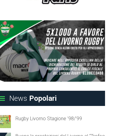
News
Popolari
Rugby Livorno Stagione ’98/’99