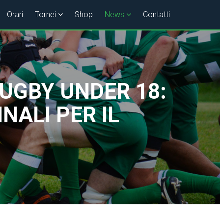
Orari
Tornei
Shop
News
Contatti
RUGBY UNDER 18:
NALI PER IL