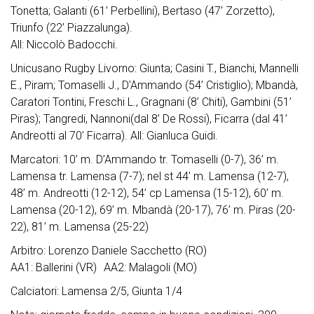
Tonetta; Galanti (61’ Perbellini), Bertaso (47’ Zorzetto),
Triunfo (22’ Piazzalunga).
All: Niccolò Badocchi.
Unicusano Rugby Livorno: Giunta; Casini T., Bianchi, Mannelli
E., Piram; Tomaselli J., D’Ammando (54’ Cristiglio); Mbandà,
Caratori Tontini, Freschi L., Gragnani (8’ Chiti), Gambini (51’
Piras); Tangredi, Nannoni(dal 8’ De Rossi), Ficarra (dal 41’
Andreotti al 70’ Ficarra). All: Gianluca Guidi.
Marcatori: 10’ m. D’Ammando tr. Tomaselli (0-7), 36’ m.
Lamensa tr. Lamensa (7-7); nel st 44’ m. Lamensa (12-7),
48’ m. Andreotti (12-12), 54’ cp Lamensa (15-12), 60’ m.
Lamensa (20-12), 69’ m. Mbandà (20-17), 76’ m. Piras (20-
22), 81’ m. Lamensa (25-22)
Arbitro: Lorenzo Daniele Sacchetto (RO)
AA1: Ballerini (VR) AA2: Malagoli (MO)
Calciatori: Lamensa 2/5, Giunta 1/4