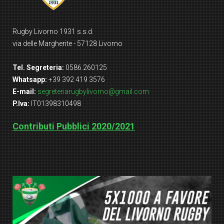
Rugby Livorno 1931 s.s.d.
via delle Margherite - 57128 Livorno
Tel. Segreteria:
0586.260125
Whatsapp:
+39 392 419 3576
E-mail:
segreteriarugbylivorno@gmail.com
P.Iva:
IT01398310498
Contributi Pubblici 2020/2021