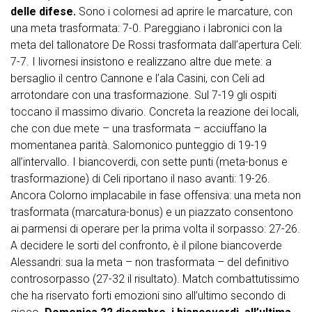
delle difese.
Sono i colornesi ad aprire le marcature, con
una meta trasformata: 7-0. Pareggiano i labronici con la
meta del tallonatore De Rossi trasformata dall’apertura Celi:
7-7. I livornesi insistono e realizzano altre due mete: a
bersaglio il centro Cannone e l’ala Casini, con Celi ad
arrotondare con una trasformazione. Sul 7-19 gli ospiti
toccano il massimo divario. Concreta la reazione dei locali,
che con due mete – una trasformata – acciuffano la
momentanea parità. Salomonico punteggio di 19-19
all’intervallo. I biancoverdi, con sette punti (meta-bonus e
trasformazione) di Celi riportano il naso avanti: 19-26.
Ancora Colorno implacabile in fase offensiva: una meta non
trasformata (marcatura-bonus) e un piazzato consentono
ai parmensi di operare per la prima volta il sorpasso: 27-26.
A decidere le sorti del confronto, è il pilone biancoverde
Alessandri: sua la meta – non trasformata – del definitivo
controsorpasso (27-32 il risultato). Match combattutissimo
che ha riservato forti emozioni sino all’ultimo secondo di