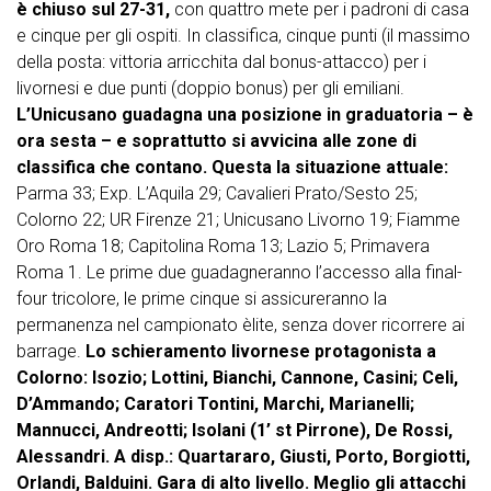
è chiuso sul 27-31,
con quattro mete per i padroni di casa
e cinque per gli ospiti. In classifica, cinque punti (il massimo
della posta: vittoria arricchita dal bonus-attacco) per i
livornesi e due punti (doppio bonus) per gli emiliani.
L’Unicusano guadagna una posizione in graduatoria – è
ora sesta – e soprattutto si avvicina alle zone di
classifica che contano. Questa la situazione attuale:
Parma 33; Exp. L’Aquila 29; Cavalieri Prato/Sesto 25;
Colorno 22; UR Firenze 21; Unicusano Livorno 19; Fiamme
Oro Roma 18; Capitolina Roma 13; Lazio 5; Primavera
Roma 1. Le prime due guadagneranno l’accesso alla final-
four tricolore, le prime cinque si assicureranno la
permanenza nel campionato èlite, senza dover ricorrere ai
barrage.
Lo schieramento livornese protagonista a
Colorno: Isozio; Lottini, Bianchi, Cannone, Casini; Celi,
D’Ammando; Caratori Tontini, Marchi, Marianelli;
Mannucci, Andreotti; Isolani (1’ st Pirrone), De Rossi,
Alessandri. A disp.: Quartararo, Giusti, Porto, Borgiotti,
Orlandi, Balduini. Gara di alto livello. Meglio gli attacchi