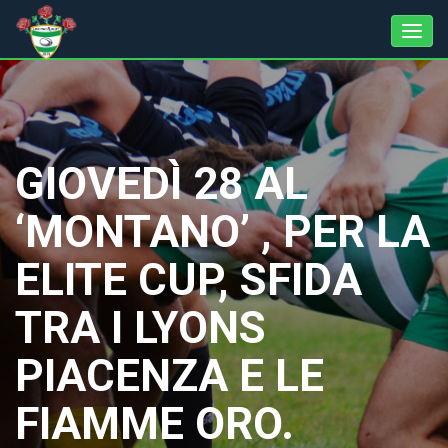
GIOVEDÌ 28 AL
‘MONTANO’ , PER LA
ELITE CUP, SFIDA
TRA I LYONS
PIACENZA E LE
FIAMME ORO.