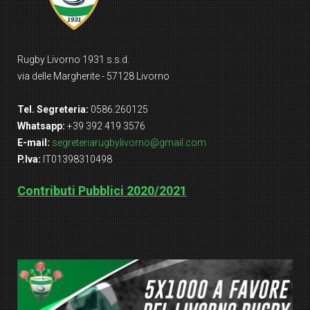
Rugby Livorno 1931 s.s.d.
via delle Margherite - 57128 Livorno
Tel. Segreteria:
0586.260125
Whatsapp:
+39 392 419 3576
E-mail:
segreteriarugbylivorno@gmail.com
P.Iva:
IT01398310498
Contributi Pubblici 2020/2021