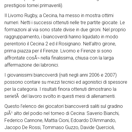
prestigiosi tornei primaverili).
Il Livorno Rugby, a Cecina, ha messo in mostra ottimi
numeri. Netti i successi ottenuti nelle tre partite giocate. Le
formazioni al via sono state divise in due gironi. Nel proprio
raggruppamento, i biancoverdi hanno liquidato in modo
perentorio il Cecina 2 ed il Rosignano. Nell’altro girone,
prima piazza per il Firenze. Livorno e Firenze si sono
affrontate cosÃ¬ nella finalissima, chiusa con la larga
affermazione dei labronici.
I giovanissimi biancoverdi (nati negli anni 2006 e 2007)
possono contare su mezzi tecnici ed agonistici di spessore
per la categoria. I risultati finora ottenuti dimostrano la
serietÃ del lavoro svolto in questi mesi di allenamenti.
Questo l’elenco dei giocatori biancoverdi saliti sul gradino
piÃ¹ alto del podio nel torneo di Cecina: Saverio Bianchi,
Federico Cannone, Mattia Cioni, Edoardo D’Ammando,
Jacopo De Rossi, Tommaso Guzzo, Davide Quercioli,