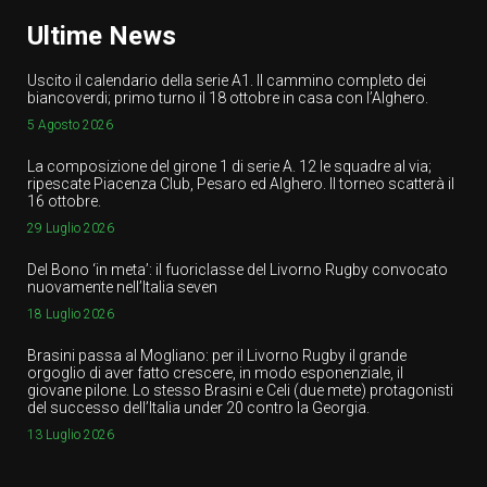
Ultime News
Uscito il calendario della serie A1. Il cammino completo dei
biancoverdi; primo turno il 18 ottobre in casa con l’Alghero.
5 Agosto 2026
La composizione del girone 1 di serie A. 12 le squadre al via;
ripescate Piacenza Club, Pesaro ed Alghero. Il torneo scatterà il
16 ottobre.
29 Luglio 2026
Del Bono ‘in meta’: il fuoriclasse del Livorno Rugby convocato
nuovamente nell’Italia seven
18 Luglio 2026
Brasini passa al Mogliano: per il Livorno Rugby il grande
orgoglio di aver fatto crescere, in modo esponenziale, il
giovane pilone. Lo stesso Brasini e Celi (due mete) protagonisti
del successo dell’Italia under 20 contro la Georgia.
13 Luglio 2026