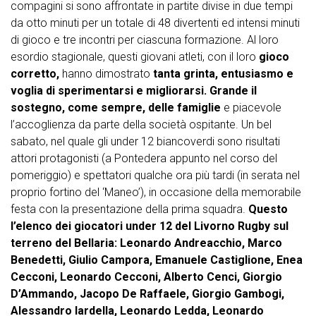
compagini si sono affrontate in partite divise in due tempi
da otto minuti per un totale di 48 divertenti ed intensi minuti
di gioco e tre incontri per ciascuna formazione. Al loro
esordio stagionale, questi giovani atleti, con il loro
gioco
corretto,
hanno dimostrato
tanta grinta, entusiasmo e
voglia di sperimentarsi e migliorarsi. Grande il
sostegno, come sempre, delle famiglie
e piacevole
l’accoglienza da parte della società ospitante. Un bel
sabato, nel quale gli under 12 biancoverdi sono risultati
attori protagonisti (a Pontedera appunto nel corso del
pomeriggio) e spettatori qualche ora più tardi (in serata nel
proprio fortino del ‘Maneo’), in occasione della memorabile
festa con la presentazione della prima squadra.
Questo
l’elenco dei giocatori under 12 del Livorno Rugby sul
terreno del Bellaria: Leonardo Andreacchio, Marco
Benedetti, Giulio Campora, Emanuele Castiglione, Enea
Cecconi, Leonardo Cecconi, Alberto Cenci, Giorgio
D’Ammando, Jacopo De Raffaele, Giorgio Gambogi,
Alessandro Iardella, Leonardo Ledda, Leonardo