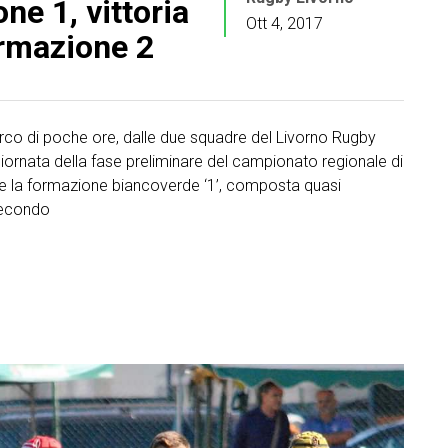
ne 1, vittoria
r
Ott 4, 2017
ormazione 2
i
e
’arco di poche ore, dalle due squadre del Livorno Rugby
giornata della fase preliminare del campionato regionale di
e la formazione biancoverde ‘1’, composta quasi
 secondo