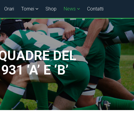
Orari
Tornei
Shop
News
Contatti
SQUADRE DEL
1 ‘A’ E ‘B’